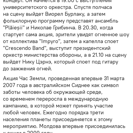
концерт. Он начнется в 19.00 с выступления
университетского оркестра. Спустя полчаса
на сцену выйдет Виорел Бурлаку, а затем
фольклорную программу представят ансамбль
"Plăieșii" и Николае Грибинча. В 20.30, когда
стартует сама акция, зрители увидят огненное шоу
от коллектива "Impyro", затем а капелла споет
"Crescendo Band", выступит президентский
оркестр министерства обороны, а в 21.10 на сцену
выйдет Нику Цэрнэ, который споет под гитару
до зажжения огней.
Акция Час Земли, проведенная впервые 31 марта
2007 года в австралийском Сиднее как символ
заботы человека об окружающей среде,
со временем переросла в международную
кампанию, в которой может принять участие
любой человек. Ежегодно порядка трети
населения планеты присоединяется к этому
мероприятию. Молдова впервые присоединилась
к акции в 2009 году.