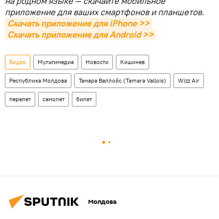
на родном языке — скачайте мобильное
приложение для ваших смартфонов и планшетов.
Скачать приложение для iPhone >>
Скачать приложение для Android >>
Видео
Мультимедиа
Новости
Кишинев
Республика Молдова
Тамара Валлойс (Tamara Vallois)
Wizz Air
перелет
самолет
билет
Молдова