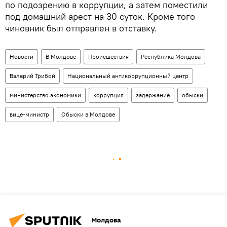
по подозрению в коррупции, а затем поместили
под домашний арест на 30 суток. Кроме того
чиновник был отправлен в отставку.
Новости
В Молдове
Происшествия
Республика Молдова
Валерий Трибой
Национальный антикоррупционный центр
министерство экономики
коррупция
задержание
обыски
вице-министр
Обыски в Молдове
Молдова