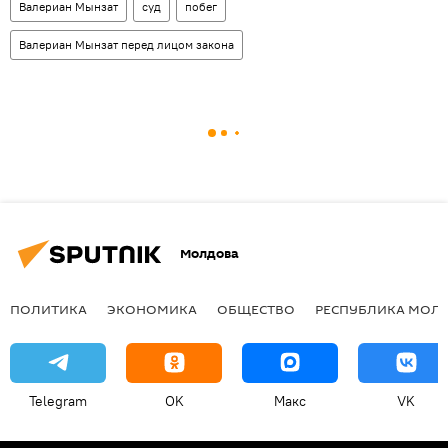
Валериан Мынзат
суд
побег
Валериан Мынзат перед лицом закона
Молдова
ПОЛИТИКА
ЭКОНОМИКА
ОБЩЕСТВО
РЕСПУБЛИКА МОЛ
Telegram
OK
Макс
VK