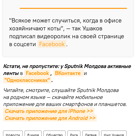
"Всякое может случиться, когда в офисе
хозяйничают коты", — так Ушаков
подписал видеоролик на своей странице
в соцсети
Facebook
.
Кстати, не пропустите: у Sputnik Молдова активные
ленты
в
Facebook
,
ВКонтакте 
и
"Одноклассниках"
.
Читайте, смотрите, слушайте Sputnik Молдова
на родном языке — скачайте мобильное
приложение для ваших смартфонов и планшетов.
Скачать приложение для iPhone >>
Скачать приложение для Android >>
Новости
В мире
Общество
Рига
Латвия
Нил Ушаков