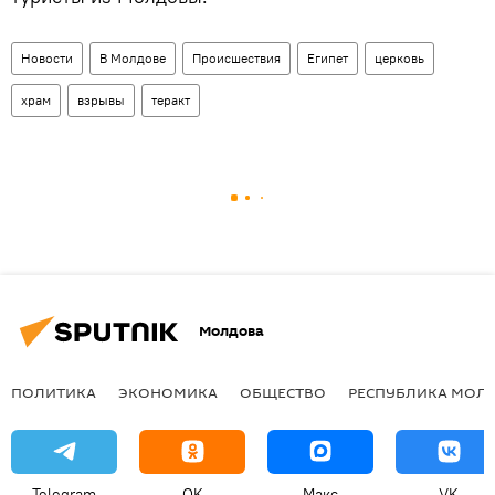
Новости
В Молдове
Происшествия
Египет
церковь
храм
взрывы
теракт
Молдова
ПОЛИТИКА
ЭКОНОМИКА
ОБЩЕСТВО
РЕСПУБЛИКА МОЛ
Telegram
OK
Макс
VK