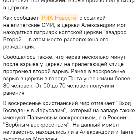
остановил полицейский. Взрыв произошел у входа
в церковь.
Как сообщает
РИА Новости
с ссылкой
на египетские СМИ, в церкви Александрии мог
находиться патриарх коптской церкви Тавадрос
Второй — в этом месте расположена его
резиденция.
Сообщалось также, что через несколько минут
после взрыва у церкви на прилегающей улице
прогремел второй взрыв. Ранее в воскресенье
взрыв в церкви в городе Танта унес жизни более
30 человек. От 50 до 70 человек получили
ранения.
В воскресенье христианский мир отмечает "Вход
Господень в Иерусалим", который на западе также
именуют Пальмовым воскресеньем, а в России —
"Вербным воскресеньем". На данный момент
неизвестно, находились ли в Александрии и Танте
туристы из Молдовы.