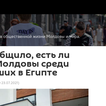
т в общественной жизни Молдовы и мира.
бщило, есть ли
Молдовы среди
их в Египте
9 23.07.2021
)