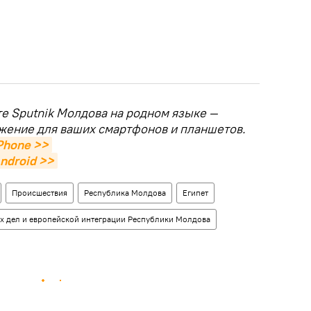
те Sputnik Молдова на родном языке —
жение для ваших смартфонов и планшетов.
Phone >>
ndroid >>
Происшествия
Республика Молдова
Египет
х дел и европейской интеграции Республики Молдова