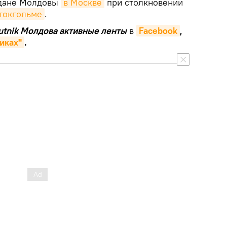
ждане Молдовы
в Москве
при столкновении
Стокгольме
.
putnik Молдова активные ленты
в
Facebook
,
иках"
.