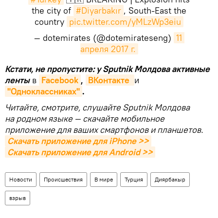
the city of
#Diyarbakır
, South-East the
country
pic.twitter.com/yMLzWp3eiu
— dotemirates (@dotemirateseng)
11 
апреля 2017 г.
Кстати, не пропустите: у Sputnik Молдова активные
ленты
в
Facebook
,
ВКонтакте 
и
"Одноклассниках"
.
Читайте, смотрите, слушайте Sputnik Молдова
на родном языке — скачайте мобильное
приложение для ваших смартфонов и планшетов.
Скачать приложение для iPhone >>
Скачать приложение для Android >>
Новости
Происшествия
В мире
Турция
Диярбакыр
взрыв