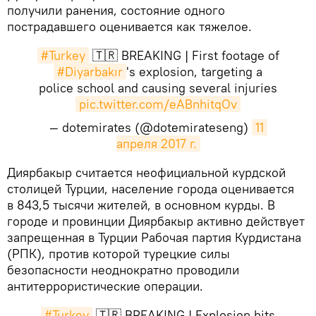
получили ранения, состояние одного
пострадавшего оценивается как тяжелое.
#Turkey
🇹🇷 BREAKING | First footage of
#Diyarbakır
's explosion, targeting a
police school and causing several injuries
pic.twitter.com/eABnhitqOv
— dotemirates (@dotemirateseng)
11 
апреля 2017 г.
​Диярбакыр считается неофициальной курдской
столицей Турции, население города оценивается
в 843,5 тысячи жителей, в основном курды. В
городе и провинции Диярбакыр активно действует
запрещенная в Турции Рабочая партия Курдистана
(РПК), против которой турецкие силы
безопасности неоднократно проводили
антитеррористические операции.
#Turkey
🇹🇷 BREAKING | Explosion hits