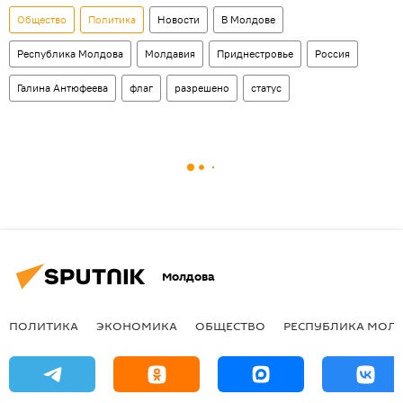
Общество
Политика
Новости
В Молдове
Республика Молдова
Молдавия
Приднестровье
Россия
Галина Антюфеева
флаг
разрешено
статус
Молдова
ПОЛИТИКА
ЭКОНОМИКА
ОБЩЕСТВО
РЕСПУБЛИКА МОЛ