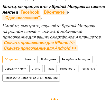
Кстати, не пропустите: у Sputnik Молдова активные
ленты
в
Facebook
,
ВКонтакте 
и
"Одноклассниках"
.
Читайте, смотрите, слушайте Sputnik Молдова
на родном языке — скачайте мобильное
приложение для ваших смартфонов и планшетов.
Скачать приложение для iPhone >>
Скачать приложение для Android >>
Общество
Новости
В Молдове
Республика Молдова
Серджиу Кирку
СГЗЧС
Пасха
готовность
пожарные
Пасха 2019: история, обычаи, традиции