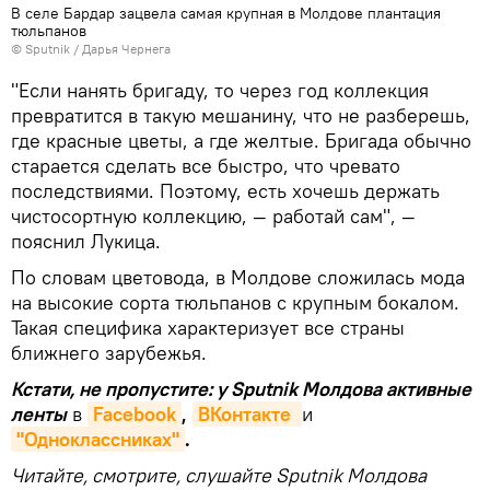
В селе Бардар зацвела самая крупная в Молдове плантация
тюльпанов
© Sputnik / Дарья Чернега
"Если нанять бригаду, то через год коллекция
превратится в такую мешанину, что не разберешь,
где красные цветы, а где желтые. Бригада обычно
старается сделать все быстро, что чревато
последствиями. Поэтому, есть хочешь держать
чистосортную коллекцию, — работай сам", —
пояснил Лукица.
По словам цветовода, в Молдове сложилась мода
на высокие сорта тюльпанов с крупным бокалом.
Такая специфика характеризует все страны
ближнего зарубежья.
Кстати, не пропустите: у Sputnik Молдова активные
ленты
в
Facebook
,
ВКонтакте 
и
"Одноклассниках"
.
Читайте, смотрите, слушайте Sputnik Молдова