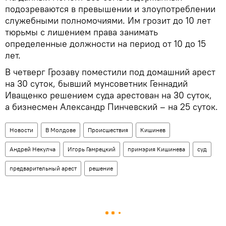
подозреваются в превышении и злоупотреблении
служебными полномочиями. Им грозит до 10 лет
тюрьмы с лишением права занимать
определенные должности на период от 10 до 15
лет.
В четверг Грозаву поместили под домашний арест
на 30 суток, бывший мунсоветник Геннадий
Иващенко решением суда арестован на 30 суток,
а бизнесмен Александр Пинчевский – на 25 суток.
Новости
В Молдове
Происшествия
Кишинев
Андрей Некулча
Игорь Гамрецкий
примэрия Кишинева
суд
предварительный арест
решение