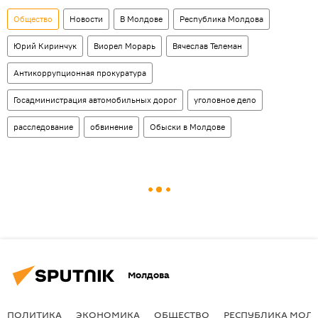
Общество
Новости
В Молдове
Республика Молдова
Юрий Киринчук
Виорел Морарь
Вячеслав Телеман
Антикоррупционная прокуратура
Госадминистрация автомобильных дорог
уголовное дело
расследование
обвинение
Обыски в Молдове
Молдова
ПОЛИТИКА
ЭКОНОМИКА
ОБЩЕСТВО
РЕСПУБЛИКА МОЛ