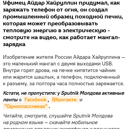
Уфимец Айдар Хайруллин придумал, как
заряжать телефон от огня, он создал
промышленный образец походной печки,
которая может преобразовывать
тепловую энергию в электрическую -
смотрите на видео, как работает мангал-
зарядка
Изобретение жителя России Айдара Хайруллина —
это маленький мангал с двумя выходами USB.
Внутри горят дрова, на печке кипятится чайник
или жарится шашлык, а телефон, подключенный
к разъему, за полтора часа полностью заряжается.
Кстати, не пропустите: у Sputnik Молдова активные
ленты
в
Facebook
,
ВКонтакте 
и
"Одноклассниках"
.
Читайте, смотрите, слушайте Sputnik Молдова
на родном языке — скачайте мобильное
приложение для ваших смартфонов и планшетов.