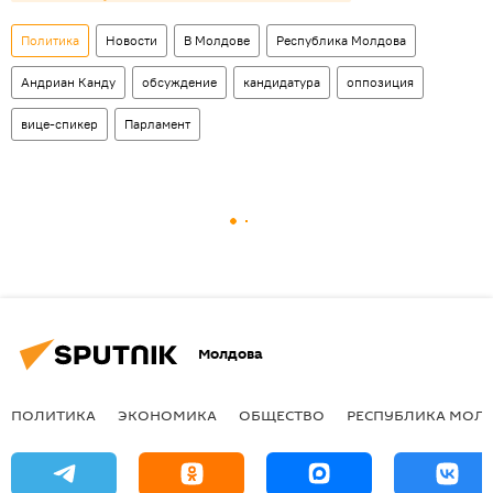
Политика
Новости
В Молдове
Республика Молдова
Андриан Канду
обсуждение
кандидатура
оппозиция
вице-спикер
Парламент
Молдова
ПОЛИТИКА
ЭКОНОМИКА
ОБЩЕСТВО
РЕСПУБЛИКА МОЛ