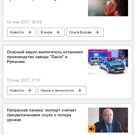
13 мая 2017, 18:06
Новости
В мире
Ольга Бузова
Instagram
сексуальный танец
Опасный вирус-вымогатель остановил
производство завода "Dacia" в
Румынии
13 мая 2017, 17:51
Новости
Наука и технологии
В мире
Dacia
атака
хакеры
Напрасная паника: эксперт считает
преувеличением слухи о потере
урожая