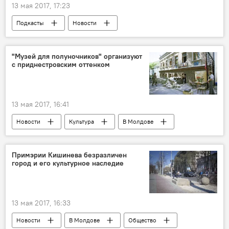
13 мая 2017, 17:23
Подкасты
Новости
Виорел Киврига
урожай
материальный ущерб
"Музей для полуночников" организуют
с приднестровским оттенком
Последствия снегопада в Молдове
Погода
13 мая 2017, 16:41
Новости
Культура
В Молдове
Бендеры
музей
ночь музеев
Примэрии Кишинева безразличен
город и его культурное наследие
13 мая 2017, 16:33
Новости
В Молдове
Общество