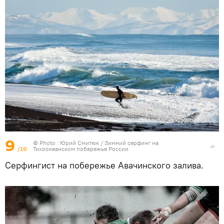
9
© Photo : Юрий Смитюк / Зимний серфинг на
/16
Тихоокеанском побережье России
Серфингист на побережье Авачинского залива.