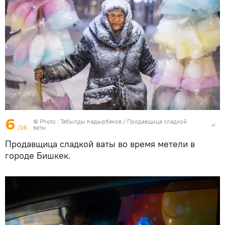
6
© Photo : Табылды Кадырбеков / Продавщица сладкой
/16
ваты
Продавщица сладкой ваты во время метели в
городе Бишкек.