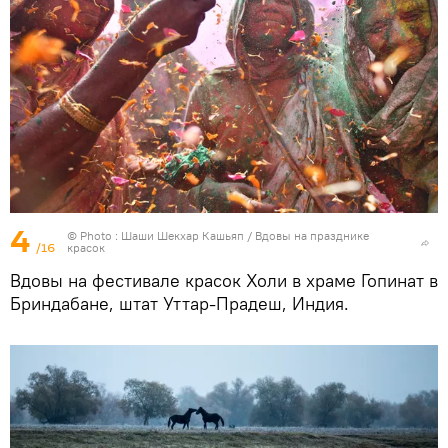
4
© Photo : Шаши Шекхар Кашьяп / Вдовы на празднике
/16
красок
Вдовы на фестивале красок Холи в храме Гопинат в
Бриндабане, штат Уттар-Прадеш, Индия.