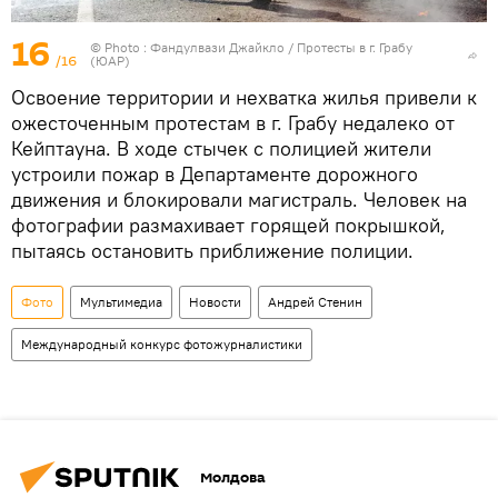
16
© Photo : Фандулвази Джайкло / Протесты в г. Грабу
/16
(ЮАР)
Освоение территории и нехватка жилья привели к
ожесточенным протестам в г. Грабу недалеко от
Кейптауна. В ходе стычек с полицией жители
устроили пожар в Департаменте дорожного
движения и блокировали магистраль. Человек на
фотографии размахивает горящей покрышкой,
пытаясь остановить приближение полиции.
Фото
Мультимедиа
Новости
Андрей Стенин
Международный конкурс фотожурналистики
Молдова