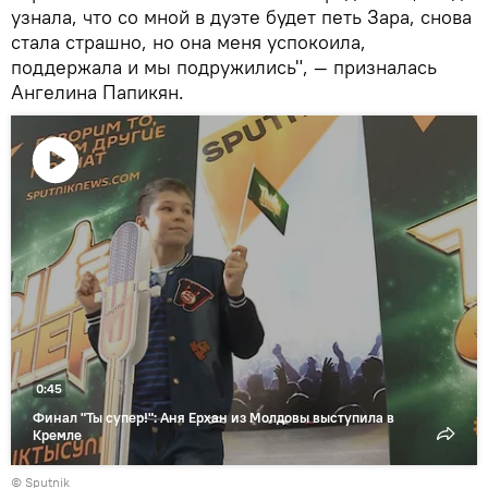
узнала, что со мной в дуэте будет петь Зара, снова
стала страшно, но она меня успокоила,
поддержала и мы подружились", — призналась
Ангелина Папикян.
Воспроизвести
видео
0:45
Финал "Ты супер!": Аня Ерхан из Молдовы выступила в
Кремле
© Sputnik