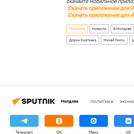
скачайте мобильное прило
Скачать приложение для i
Скачать приложение для A
Политика
Новости
В Молдове
Дорин Киртоакэ
Михай Гимпу
д
Молдова
ПОЛИТИКА
ЭКОН
Telegram
OK
Макс
VK