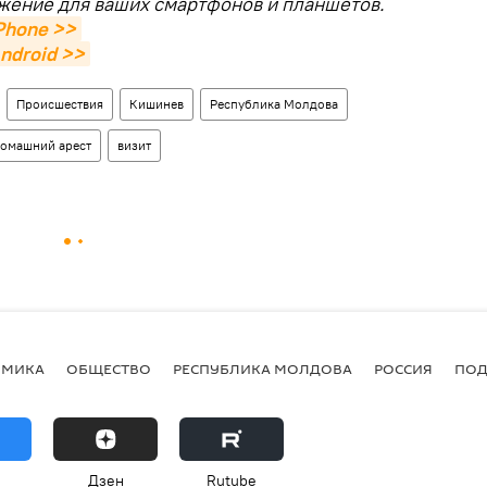
жение для ваших смартфонов и планшетов.
Phone >>
ndroid >>
Происшествия
Кишинев
Республика Молдова
омашний арест
визит
ОМИКА
ОБЩЕСТВО
РЕСПУБЛИКА МОЛДОВА
РОССИЯ
ПОД
Дзен
Rutube