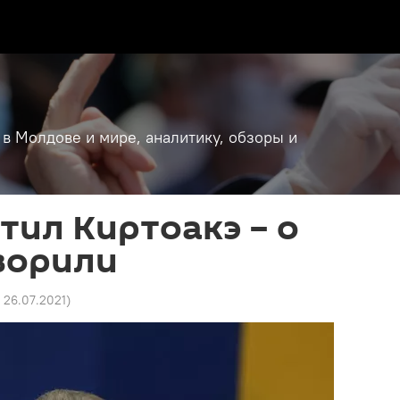
 в Молдове и мире, аналитику, обзоры и
тил Киртоакэ – о
ворили
8 26.07.2021
)