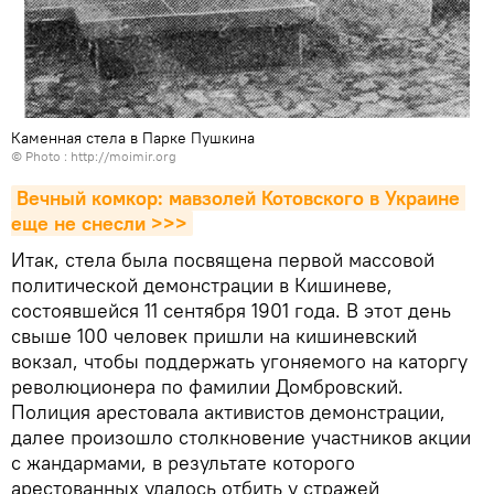
Каменная стела в Парке Пушкина
© Photo :
http://moimir.org
Вечный комкор: мавзолей Котовского в Украине 
еще не снесли >>>
Итак, стела была посвящена первой массовой
политической демонстрации в Кишиневе,
состоявшейся 11 сентября 1901 года. В этот день
свыше 100 человек пришли на кишиневский
вокзал, чтобы поддержать угоняемого на каторгу
революционера по фамилии Домбровский.
Полиция арестовала активистов демонстрации,
далее произошло столкновение участников акции
с жандармами, в результате которого
арестованных удалось отбить у стражей