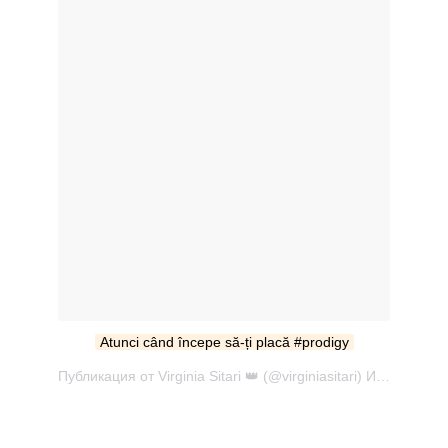
Atunci când începe să-ți placă #prodigy
Публикация от Virginia Sitari 👑 (@virginiasitari) Июн 4 2017 в 2:29 PDT