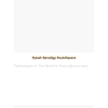
#yeah #prodigy #outofspace
Публикация от The World Is Yours (@artur.star) Июн 4 2017 в 2:47 PDT