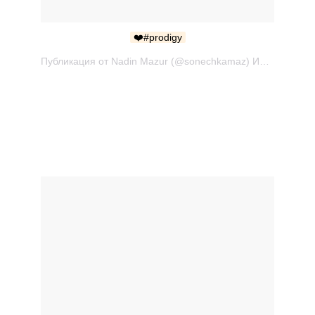
❤️#prodigy
Публикация от Nadin Mazur (@sonechkamaz) Июн 3 2017 в 9:53 PDT