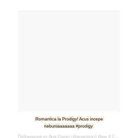
Romantica la Prodigy! Acus incepe 
nebuniaaaaaaa #prodigy
Публикация от Ana Ciorici (@anaciorici) Июн 3 2017 в 10:53 PDT