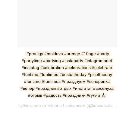
#prodigy #moldova #orenge #10age #party 
#partytime #partying #instaparty #intagramanet 
#instatag #celebration #celebrations #celebrate 
#funtime #funtimes #bestoftheday #picoftheday 
#funtime #funtimes #празднуем #вечеринка 
#вечер #праздник #отдых #инстатаг #веселуха 
#отрыв #радость #праздники #гуляй 🎸
Публикация от Viktoria Liubcenco♣️ (@liubcencoviktoria) Июн 3 2017 в 11:24 PDT