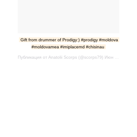
Gift from drummer of Prodigy:) #prodigy #moldova 
#moldovamea #imiplacemd #chisinau
Публикация от Anatolii Scorps (@scorps79) Июн 3 2017 в 3:07 PDT