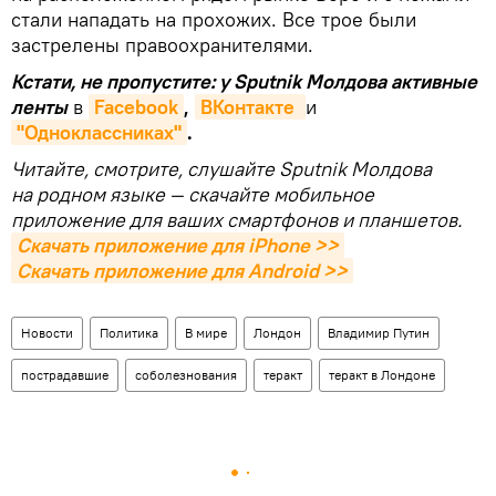
стали нападать на прохожих. Все трое были
застрелены правоохранителями.
Кстати, не пропустите: у Sputnik Молдова активные
ленты
в
Facebook
,
ВКонтакте 
и
"Одноклассниках"
.
Читайте, смотрите, слушайте Sputnik Молдова
на родном языке — скачайте мобильное
приложение для ваших смартфонов и планшетов.
Скачать приложение для iPhone >>
Скачать приложение для Android >>
Новости
Политика
В мире
Лондон
Владимир Путин
пострадавшие
соболезнования
теракт
теракт в Лондоне