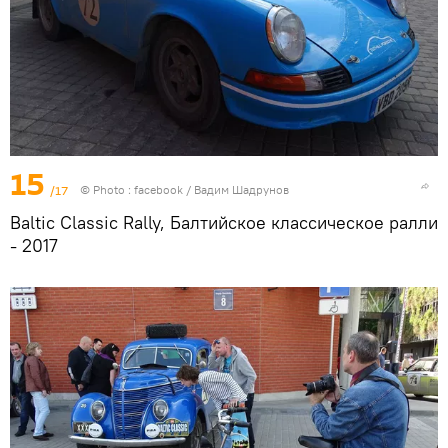
15
/17
© Photo :
facebook / Вадим Шадрунов
Baltic Classic Rally, Балтийское классическое ралли
- 2017