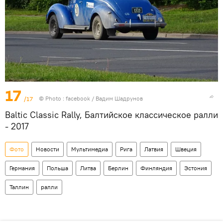
17
/17
© Photo :
facebook / Вадим Шадрунов
Baltic Classic Rally, Балтийское классическое ралли
- 2017
Фото
Новости
Мультимедиа
Рига
Латвия
Швеция
Германия
Польша
Литва
Берлин
Финляндия
Эстония
Таллин
ралли