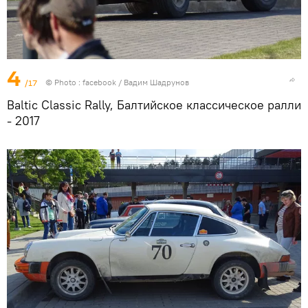
4
/17
© Photo :
facebook / Вадим Шадрунов
Baltic Classic Rally, Балтийское классическое ралли
- 2017