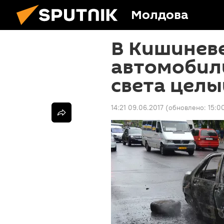
Молдова
В Кишинев
автомобиль
света целы
14:21 09.06.2017
(обновлено:
15:0