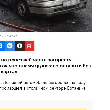
r YG Kushnir
 на проезжей части загорелся
так что пламя угрожало оставить без
квартал
k
. Легковой автомобиль загорелся на ходу
 произошел в столичном секторе Ботаника