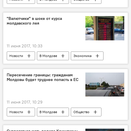
Республика Молдова
Майя Санду
Венецианская комиссия
кодекс о выборах
"Валютчики" в шоке от курса
молдавского лея
оппозиция
смешанная избирательная система
Новости Кишинева
Парламент
11 июня 2017, 10:33
протест
митинг
Новости
В Молдове
Экономика
Республика Молдова
молдавский лей
курс валют
шок
доллар
Пересечение границы: гражданам
Молдовы будет труднее попасть в ЕС
евро
11 июня 2017, 10:29
Новости
В Молдове
Общество
Украина
Румыния
Республика Молдова
Фредолин Лекарь