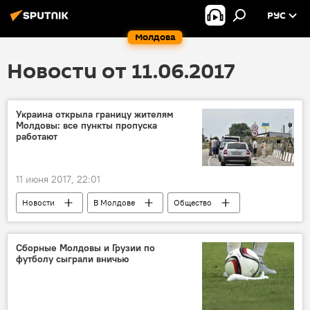
РУС
Молдова
Новости от 11.06.2017
Украина открыла границу жителям
Молдовы: все пункты пропуска
работают
11 июня 2017, 22:01
Новости
В Молдове
Общество
Республика Молдова
Украина
граница
таможня
возобновление
Сборные Молдовы и Грузии по
футболу сыграли вничью