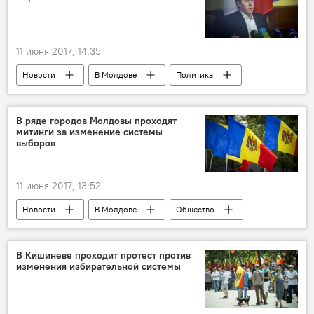
11 июня 2017, 14:35
Новости
В Молдове
Политика
Республика Молдова
Кишинев
Дорин Киртоакэ
мунсовет
В ряде городов Молдовы проходят
митинги за изменение системы
полномочия
выборов
11 июня 2017, 13:52
Новости
В Молдове
Общество
Республика Молдова
избирательная система
протест
В Кишиневе проходит протест против
изменения избирательной системы