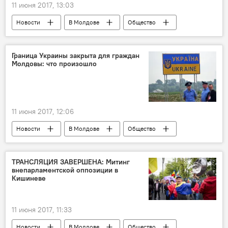
11 июня 2017, 13:03
Новости
В Молдове
Общество
Кишинев
Республика Молдова
Платформа DA
Граница Украины закрыта для граждан
Молдовы: что произошло
Партия "Действие и солидарность"
избирательная система
протест
11 июня 2017, 12:06
Новости
В Молдове
Общество
Украина
Республика Молдова
контроль
работа
приостановка
ТРАНСЛЯЦИЯ ЗАВЕРШЕНА: Митинг
внепарламентской оппозиции в
КПП
Кишиневе
11 июня 2017, 11:33
Новости
В Молдове
Общество