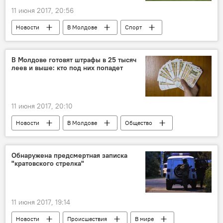
11 июня 2017, 20:56
Новости
В Молдове
Спорт
Республика Молдова
Грузия
Футбол
В Молдове готовят штрафы в 25 тысяч
леев и выше: кто под них попадет
11 июня 2017, 20:10
Новости
В Молдове
Общество
Республика Молдова
теневая экономика
штраф
зарплаты в конвертах
Обнаружена предсмертная записка
"кратовского стрелка"
11 июня 2017, 19:14
Новости
Происшествия
В мире