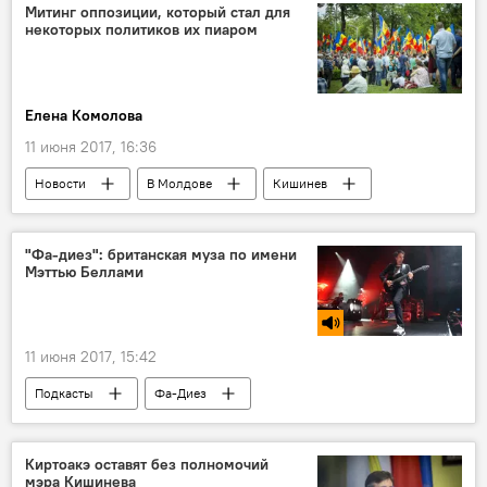
жара
дождь
гроза
тучи
Митинг оппозиции, который стал для
некоторых политиков их пиаром
Погода
Елена Комолова
11 июня 2017, 16:36
Новости
В Молдове
Кишинев
Республика Молдова
оппозиция
протест
"Фа-диез": британская муза по имени
Мэттью Беллами
11 июня 2017, 15:42
Подкасты
Фа-Диез
Мэттью Беллами
Киртоакэ оставят без полномочий
мэра Кишинева