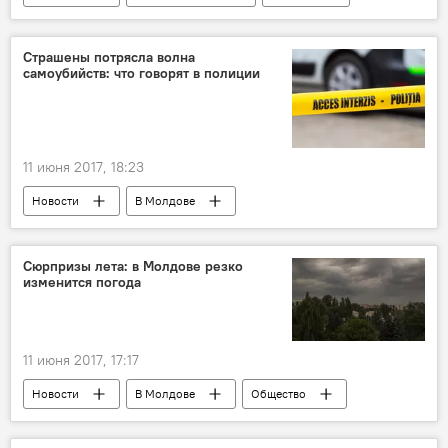
Россия
Кратово
стрелок
Страшены потрясла волна
самоубийств: что говорят в полиции
11 июня 2017, 18:23
Новости
В Молдове
Происшествия
Республика Молдова
Страшены
полиция
самоубийства
Сюрпризы лета: в Молдове резко
изменится погода
11 июня 2017, 17:17
Новости
В Молдове
Общество
Республика Молдова
прогноз