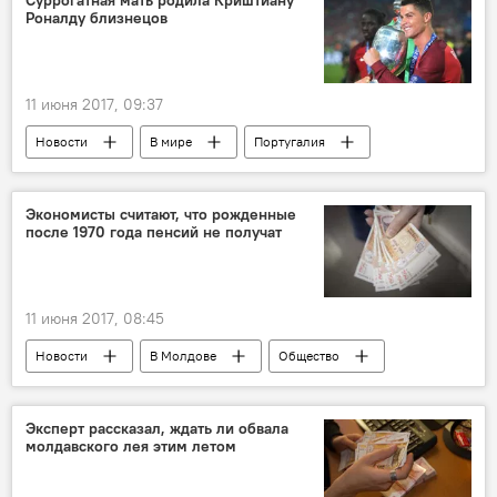
Суррогатная мать родила Криштиану
Роналду близнецов
пробки
отпуск
безвизовый
трудности
11 июня 2017, 09:37
Новости
В мире
Португалия
Криштиану Роналду
ФК "Реал Мадрид"
близнецы
Спорт
Экономисты считают, что рожденные
после 1970 года пенсий не получат
11 июня 2017, 08:45
Новости
В Молдове
Общество
Республика Молдова
Министерство труда, социальной защиты и семьи
Эксперт рассказал, ждать ли обвала
молдавского лея этим летом
пенсии