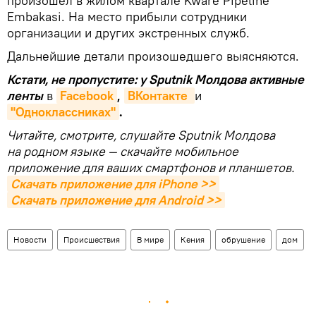
произошел в жилом квартале Kware Pipeline
Embakasi. На место прибыли сотрудники
организации и других экстренных служб.
Дальнейшие детали произошедшего выясняются.
Кстати, не пропустите: у Sputnik Молдова активные
ленты
в
Facebook
,
ВКонтакте 
и
"Одноклассниках"
.
Читайте, смотрите, слушайте Sputnik Молдова
на родном языке — скачайте мобильное
приложение для ваших смартфонов и планшетов.
Скачать приложение для iPhone >>
Скачать приложение для Android >>
Новости
Происшествия
В мире
Кения
обрушение
дом