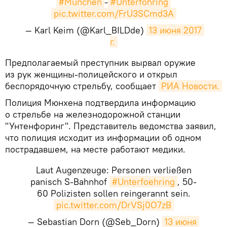
#München
-
#Unterföhring
pic.twitter.com/FrU3SCmd3A
— Karl Keim (@Karl_BILDde)
13 июня 2017 
г.
​Предполагаемый преступник вырвал оружие
из рук женщины-полицейского и открыл
беспорядочную стрельбу, сообщает
РИА Новости.
Полиция Мюнхена подтвердила информацию
о стрельбе на железнодорожной станции
"Унтенфоринг". Представитель ведомства заявил,
что полиция исходит из информации об одном
пострадавшем, на месте работают медики.
Laut Augenzeuge: Personen verließen
panisch S-Bahnhof
#Unterfoehring
, 50-
60 Polizisten sollen reingerannt sein.
pic.twitter.com/DrVSj0O7zB
— Sebastian Dorn (@Seb_Dorn)
13 июня 