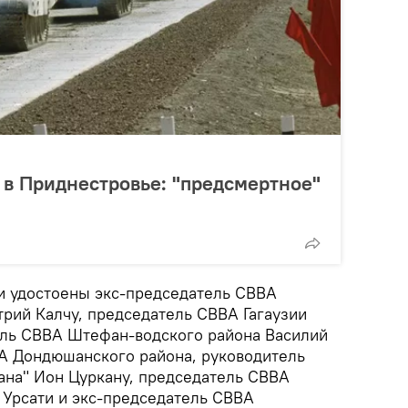
 в Приднестровье: "предсмертное"
ли удостоены экс-председатель СВВА
трий Калчу, председатель СВВА Гагаузии
ель СВВА Штефан-водского района Василий
А Дондюшанского района, руководитель
гана" Ион Цуркану, председатель СВВА
Урсати и экс-председатель СВВА