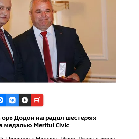
горь Додон наградил шестерых
 медалью Meritul Civic
ik.
Президент Молдовы Игорь Додон в среду