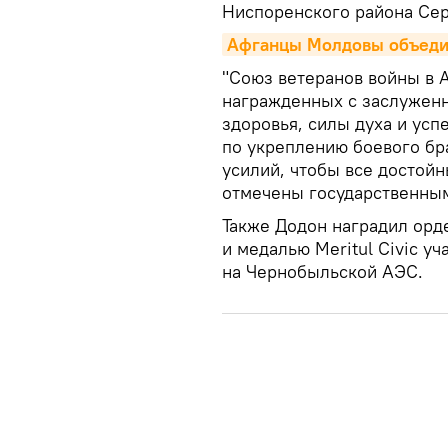
Ниспоренского района Сер
Афганцы Молдовы объедин
"Союз ветеранов войны в 
награжденных с заслуженн
здоровья, силы духа и усп
по укреплению боевого б
усилий, чтобы все достой
отмечены государственным
Также Додон наградил орде
и медалью Meritul Civic у
на Чернобыльской АЭС.