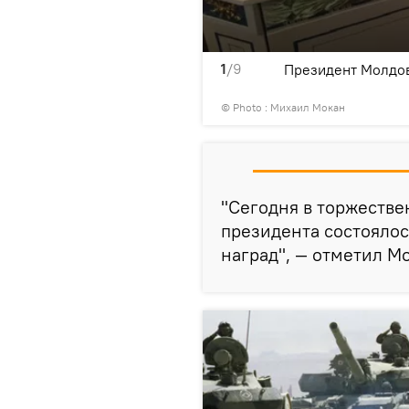
1
/9
ов Афганистана
Президент Молдов
© Photo : Михаил Мокан
"Сегодня в торжестве
президента состоялос
наград", — отметил М