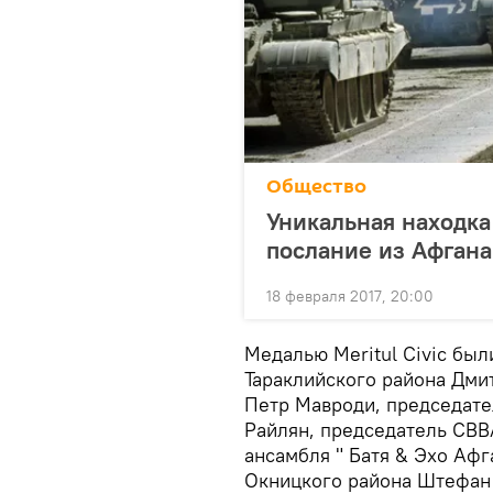
Общество
Уникальная находка
послание из Афгана
18 февраля 2017, 20:00
Медалью Meritul Civic бы
Тараклийского района Дми
Петр Мавроди, председат
Райлян, председатель СВВ
ансамбля " Батя & Эхо Аф
Окницкого района Штефан 