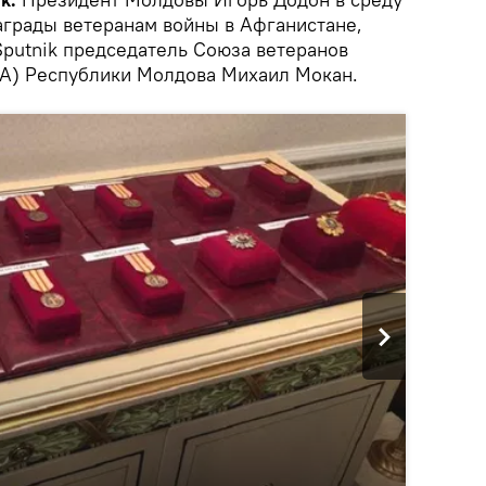
аграды ветеранам войны в Афганистане,
putnik председатель Союза ветеранов
ВА) Республики Молдова Михаил Мокан.