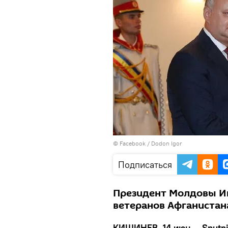
© Facebook /
Dodon Igor
Подписаться
Президент Молдовы И
ветеранов Афганистана
КИШИНЕВ, 14 июн — Sputn