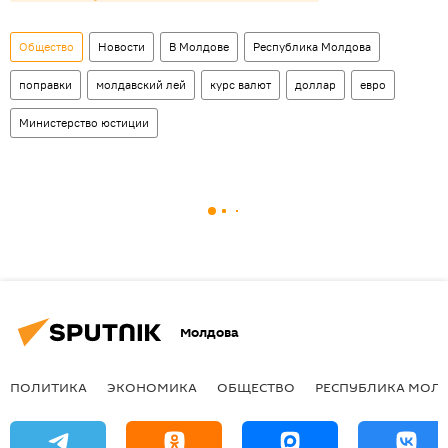
Общество
Новости
В Молдове
Республика Молдова
поправки
молдавский лей
курс валют
доллар
евро
Министерство юстиции
Молдова
ПОЛИТИКА
ЭКОНОМИКА
ОБЩЕСТВО
РЕСПУБЛИКА МОЛ