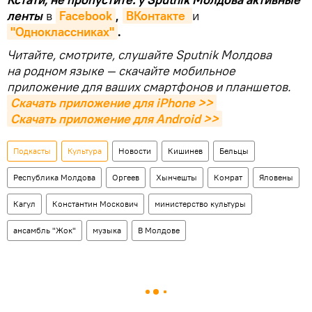
ленты
в
Facebook
,
ВКонтакте 
и
"Одноклассниках"
.
Читайте, смотрите, слушайте Sputnik Молдова
на родном языке — скачайте мобильное
приложение для ваших смартфонов и планшетов.
Скачать приложение для iPhone >>
Скачать приложение для Android >>
Подкасты
Культура
Новости
Кишинев
Бельцы
Республика Молдова
Оргеев
Хынчешты
Комрат
Яловены
Кагул
Константин Москович
министерство культуры
ансамбль "Жок"
музыка
В Молдове