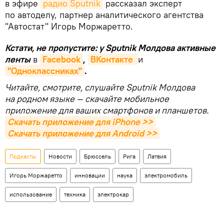
в эфире
радио Sputnik
рассказал эксперт
по автоделу, партнер аналитического агентства
"Автостат" Игорь Моржаретто.
Кстати, не пропустите: у Sputnik Молдова активные
ленты
в
Facebook
,
ВКонтакте 
и
"Одноклассниках"
.
Читайте, смотрите, слушайте Sputnik Молдова
на родном языке — скачайте мобильное
приложение для ваших смартфонов и планшетов.
Скачать приложение для iPhone >>
Скачать приложение для Android >>
Подкасты
Новости
Брюссель
Рига
Латвия
Игорь Моржаретто
инновации
наука
электромобиль
использование
техника
электрокар