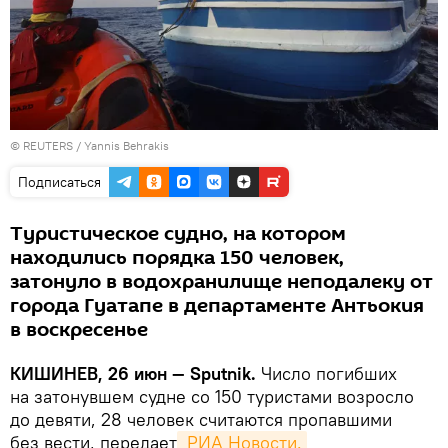
©
REUTERS
/ Yannis Behrakis
Подписаться
Туристическое судно, на котором
находились порядка 150 человек,
затонуло в водохранилище неподалеку от
города Гуатапе в департаменте Антьокия
в воскресенье
КИШИНЕВ, 26 июн — Sputnik.
Число погибших
на затонувшем судне со 150 туристами возросло
до девяти, 28 человек считаются пропавшими
без вести, передает
 РИА Новости.