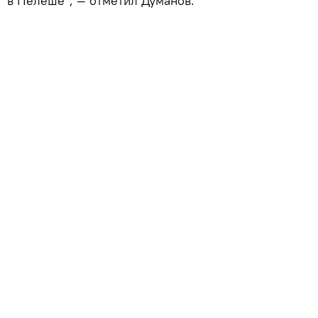
в Пелеше", — отметил Думанов.