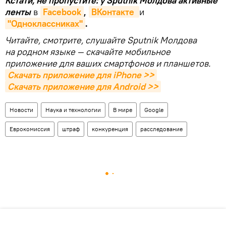
Кстати, не пропустите: у Sputnik Молдова активные
ленты
в
Facebook
,
ВКонтакте 
и
"Одноклассниках"
.
Читайте, смотрите, слушайте Sputnik Молдова
на родном языке — скачайте мобильное
приложение для ваших смартфонов и планшетов.
Скачать приложение для iPhone >>
Скачать приложение для Android >>
Новости
Наука и технологии
В мире
Google
Еврокомиссия
штраф
конкуренция
расследование