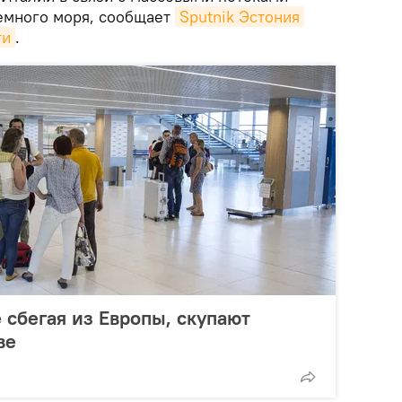
емного моря, сообщает
Sputnik Эстония
ти
.
 сбегая из Европы, скупают
ве