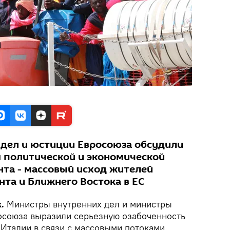
дел и юстиции Евросоюза обсудили
 политической и экономической
нта - массовый исход жителей
нта и Ближнего Востока в ЕС
k.
Министры внутренних дел и министры
осоюза выразили серьезную озабоченность
 Италии в связи с массовыми потоками