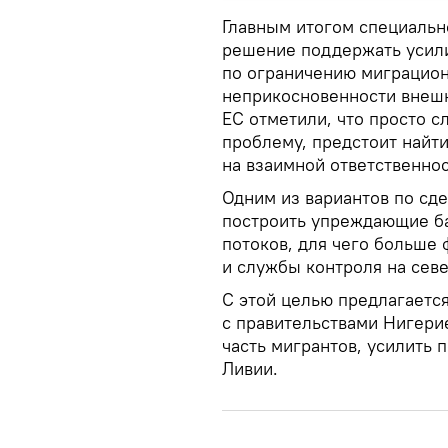
Главным итогом специально
решение поддержать усил
по ограничению миграцио
неприкосновенности внешн
ЕС отметили, что просто 
проблему, предстоит найт
на взаимной ответственнос
Одним из вариантов по сд
построить упреждающие б
потоков, для чего больше
и службы контроля на сев
С этой целью предлагаетс
с правительствами Нигерие
часть мигрантов, усилить
Ливии.