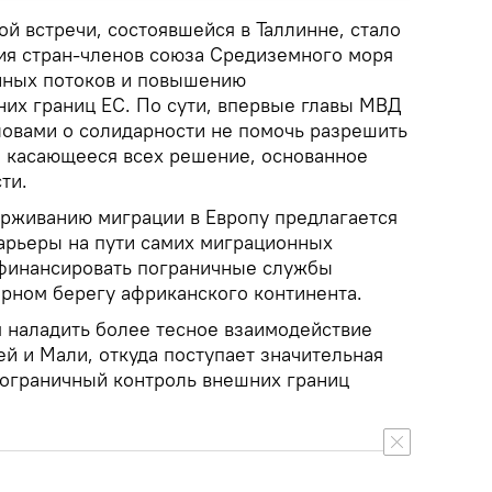
й встречи, состоявшейся в Таллинне, стало
ия стран-членов союза Средиземного моря
нных потоков и повышению
их границ ЕС. По сути, впервые главы МВД
словами о солидарности не помочь разрешить
и касающееся всех решение, основанное
ти.
ерживанию миграции в Европу предлагается
арьеры на пути самих миграционных
 финансировать пограничные службы
ерном берегу африканского континента.
я наладить более тесное взаимодействие
й и Мали, откуда поступает значительная
 пограничный контроль внешних границ