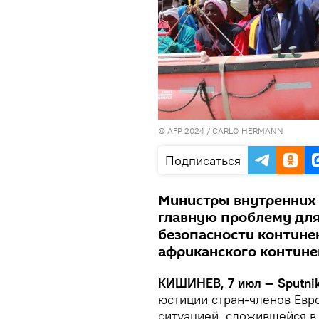
© AFP 2024 / CARLO HERMANN
Подписаться
Министры внутренних 
главную проблему для
безопасности контине
африканского контине
КИШИНЕВ, 7 июл — Sputni
юстиции стран-членов Евр
ситуацией, сложившейся в