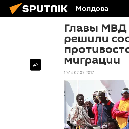
Молдова
Главы МВД
решили со
противост
миграции
10:14 07.07.2017