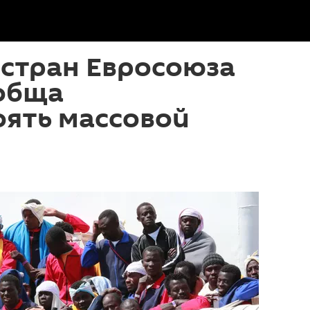
 стран Евросоюза
обща
оять массовой