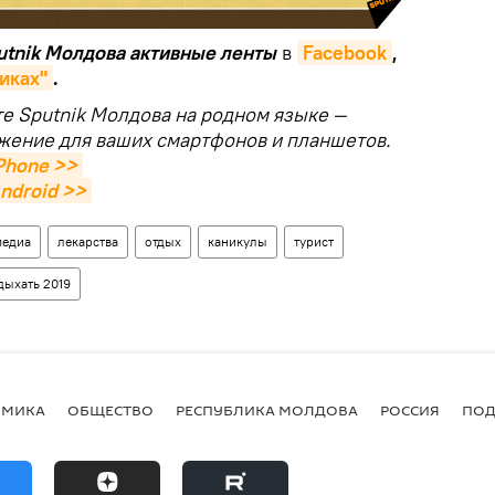
putnik Молдова активные ленты
в
Facebook
,
иках"
.
те Sputnik Молдова на родном языке —
жение для ваших смартфонов и планшетов.
Phone >>
ndroid >>
медиа
лекарства
отдых
каникулы
турист
дыхать 2019
ОМИКА
ОБЩЕСТВО
РЕСПУБЛИКА МОЛДОВА
РОССИЯ
ПОД