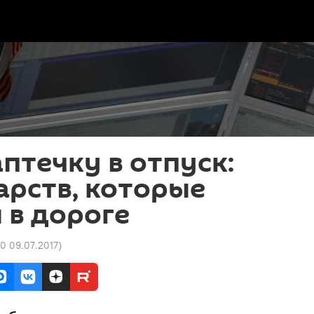
птечку в отпуск:
арств, которые
 в дороге
00 09.07.2017
)