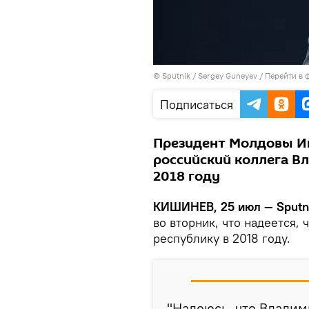
© Sputnik / Sergey Guneyev
/
Перейти в 
Подписаться
Президент Молдовы Иг
российский коллега В
2018 году
КИШИНЕВ, 25 июл — Sputn
во вторник, что надеется,
республику в 2018 году.
"Надеюсь, что Влади