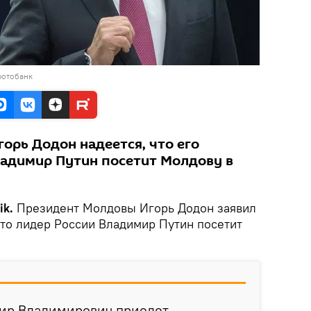
фотобанк
орь Додон надеется, что его
ладимир Путин посетит Молдову в
ik.
Президент Молдовы Игорь Додон заявил
 что лидер России Владимир Путин посетит
мир Владимирович приедет