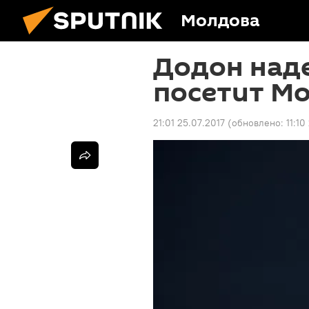
Молдова
Додон наде
посетит Мо
21:01 25.07.2017
(обновлено:
11:10