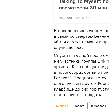
Talking To Myself: п
посмотрели 30 млн 
25 июля 2017, 17:49
В понедельник вечером Li
в связи со смертью Беннин
убили его же демоны и при
случившегося.
Спустя пять дней после см
ни участники группы Linki
артиста. Как сообщает ря
в переговорах семьи о пок
Forever". Предполагается,
с его лучшим другом Корн
кладбище до сих пор пусту
о согласии его продать.
Культура
Новости
В Молдове