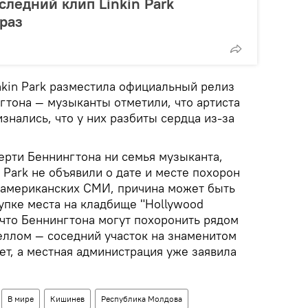
оследний клип Linkin Park
раз
nkin Park разместила официальный релиз
гтона — музыканты отметили, что артиста
знались, что у них разбиты сердца из-за
ерти Беннингтона ни семья музыканта,
n Park не объявили о дате и месте похорон
д американских СМИ, причина может быть
упке места на кладбище "Hollywood
 что Беннингтона могут похоронить рядом
еллом — соседний участок на знаменитом
ет, а местная администрация уже заявила
В мире
Кишинев
Республика Молдова