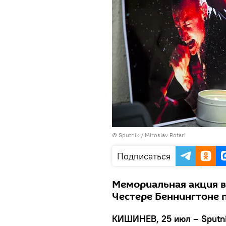
© Sputnik / Miroslav Rotari
Подписаться
Мемориальная акция в 
Честере Беннингтоне 
КИШИНЕВ, 25 июл – Sputn