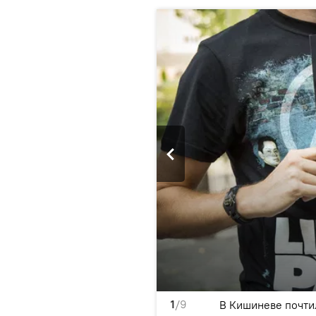
1
/9
уппы Linkin Park
В Кишиневе почтил