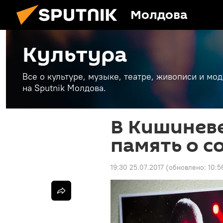
Молдова
Культура
Все о культуре, музыке, театре, живописи и мо
на Sputnik Молдова.
В Кишиневе
память о со
19:30 25.07.2017
(обновлено:
10:5