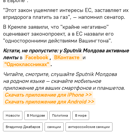
в Европе".
"Этот закон ущемляет интересы ЕС, заставляет их
втридорога платить за газ", — напомнил сенатор.
В Кремле заявили, что "крайне негативно"
оценивают законопроект, а в ЕС назвали его
"односторонними действиями Вашингтона".
Кстати, не пропустите: у Sputnik Молдова активные
ленты
в
Facebook
,
ВКонтакте 
и
"Одноклассниках"
.
Читайте, смотрите, слушайте Sputnik Молдова
на родном языке — скачайте мобильное
приложение для ваших смартфонов и планшетов.
Скачать приложение для iPhone >>
Скачать приложение для Android >>
Новости
В Молдове
Политика
В мире
Владимир Джабаров
санкции
антироссийские санкции