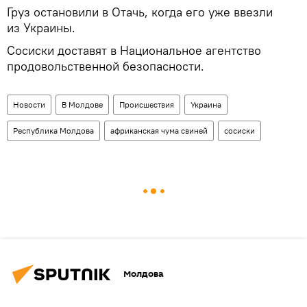
Груз остановили в Отачь, когда его уже ввезли
из Украины.
Сосиски доставят в Национальное агентство
продовольственной безопасности.
Новости
В Молдове
Происшествия
Украина
Республика Молдова
африканская чума свиней
сосиски
Молдова