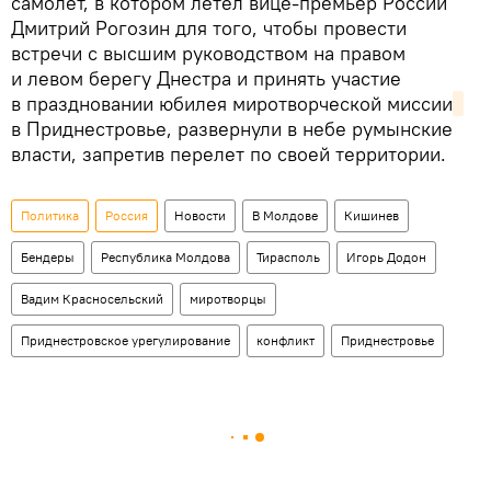
самолет, в котором летел вице-премьер России
Дмитрий Рогозин для того, чтобы провести
встречи с высшим руководством на правом
и левом берегу Днестра и принять участие
в праздновании юбилея миротворческой миссии
в Приднестровье, развернули в небе румынские
власти, запретив перелет по своей территории.
Политика
Россия
Новости
В Молдове
Кишинев
Бендеры
Республика Молдова
Тирасполь
Игорь Додон
Вадим Красносельский
миротворцы
Приднестровское урегулирование
конфликт
Приднестровье