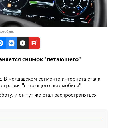
фотобанк
аняется снимок "летающего"
k
. В молдавском сегменте интернета стала
тография "летающего автомобиля".
боту, и он тут же стал распространяться