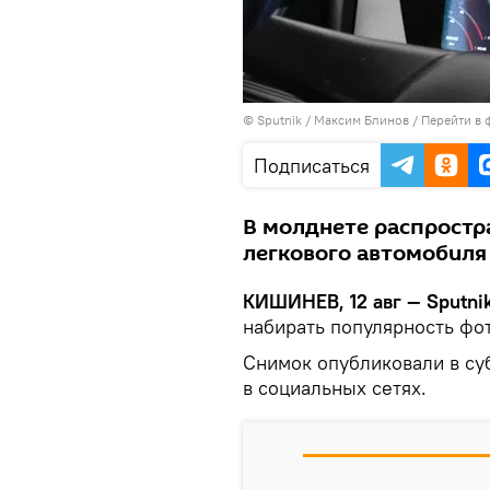
© Sputnik / Максим Блинов
/
Перейти в 
Подписаться
В молднете распростр
легкового автомобиля
КИШИНЕВ, 12 авг — Sputni
набирать популярность фо
Снимок опубликовали в суб
в социальных сетях.