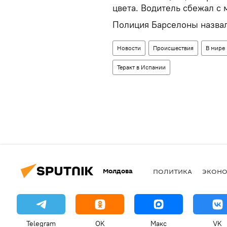
цвета. Водитель сбежал с 
Полиция Барселоны назвал
Новости
Происшествия
В мире
Теракт в Испании
Молдова
ПОЛИТИКА
ЭКОН
Telegram
OK
Макс
VK