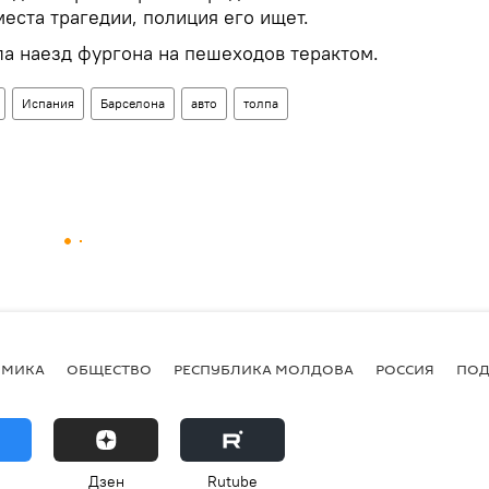
места трагедии, полиция его ищет.
а наезд фургона на пешеходов терактом.
Испания
Барселона
авто
толпа
ОМИКА
ОБЩЕСТВО
РЕСПУБЛИКА МОЛДОВА
РОССИЯ
ПОД
Дзен
Rutube