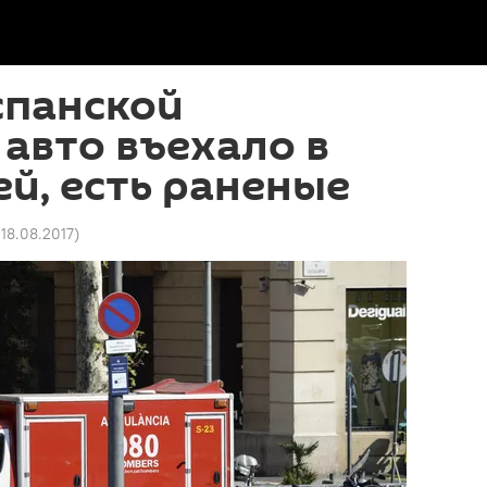
спанской
авто въехало в
й, есть раненые
 18.08.2017
)