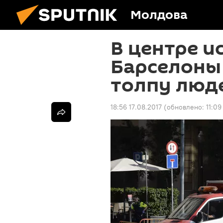
Молдова
В центре и
Барселоны 
толпу люде
18:56 17.08.2017
(обновлено:
11:09