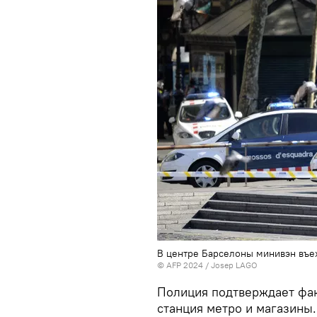
В центре Барселоны минивэн въе
© AFP 2024 / Josep LAGO
Полиция подтверждает фак
станция метро и магазины.