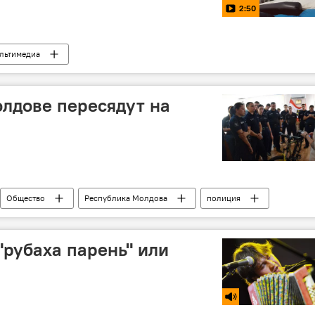
2:50
льтимедиа
лдове пересядут на
Общество
Республика Молдова
полиция
"рубаха парень" или