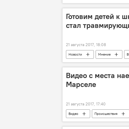
Готовим детей к ш
стал травмирующ
21 августа 2017, 18:08
Новости
Мнение
В
школа
психологи
Видео с места нае
Марселе
21 августа 2017, 17:40
Видео
Происшествия
наезд