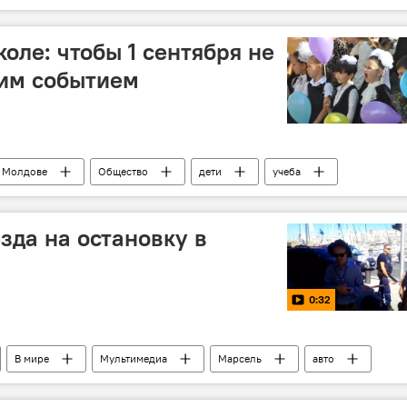
коле: чтобы 1 сентября не
им событием
 Молдове
Общество
дети
учеба
зда на остановку в
0:32
В мире
Мультимедиа
Марсель
авто