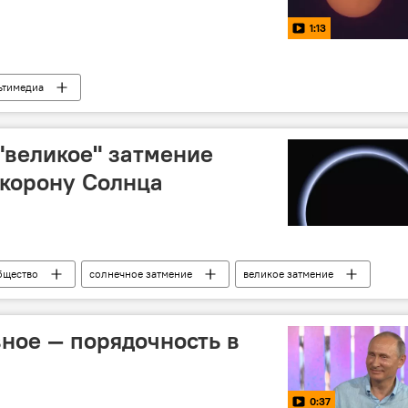
1:13
ьтимедиа
"великое" затмение
 корону Солнца
бщество
солнечное затмение
великое затмение
вное — порядочность в
0:37