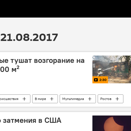
21.08.2017
ые тушат возгорание на
00 м²
2:30
оисшествия
В мире
Мультимедиа
Ростов
о затмения в США