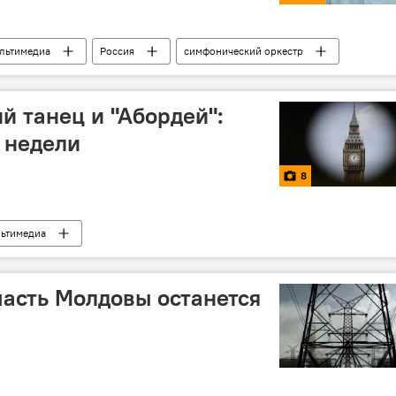
льтимедиа
Россия
симфонический оркестр
й танец и "Абордей":
 недели
8
ьтимедиа
часть Молдовы останется