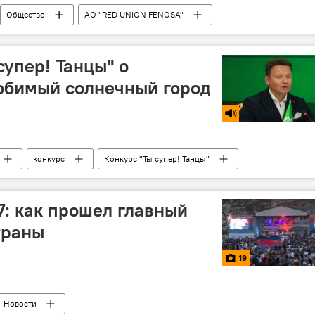
Общество
АО "RED UNION FENOSA"
ние электроэнергии
где не будет света
супер! Танцы" о
юбимый солнечный город
конкурс
Конкурс "Ты супер! Танцы"
7: как прошел главный
траны
19
Новости