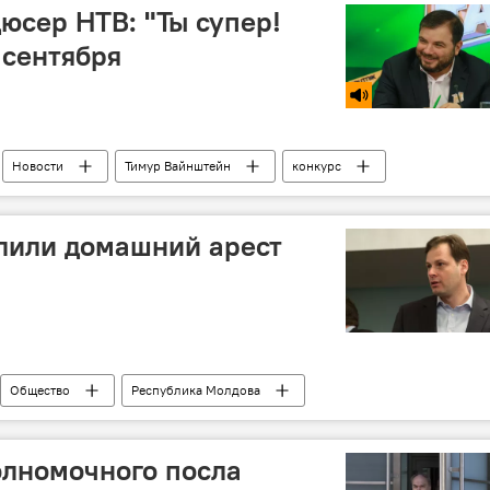
юсер НТВ: "Ты супер!
 сентября
Новости
Тимур Вайнштейн
конкурс
нцы"
лили домашний арест
Общество
Республика Молдова
а Мунтяну
Суд столичного сектора Буюканы
домашний арест
олномочного посла