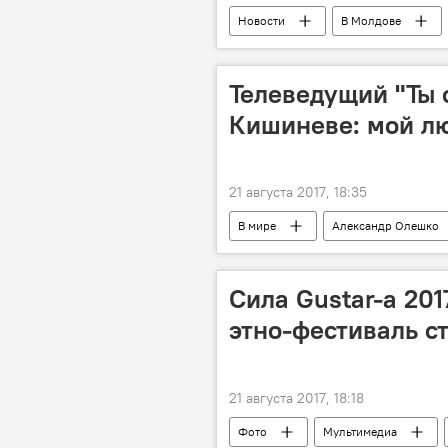
Новости
В Молдове
новости в Молдове
отключе
Телеведущий "Ты 
Кишиневе: мой л
21 августа 2017, 18:35
В мире
Александр Олешко
Культура
Сила Gustar-а 201
этно-фестиваль с
21 августа 2017, 18:18
Фото
Мультимедиа