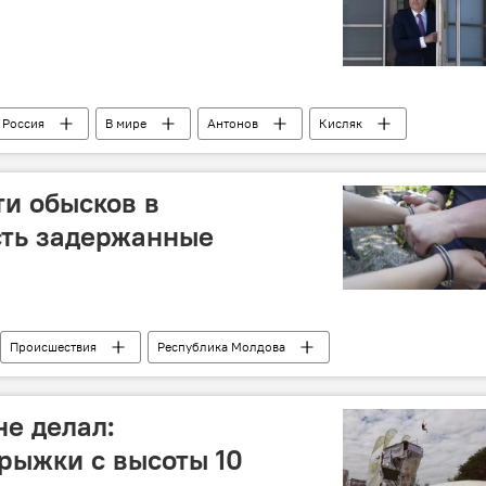
Россия
В мире
Антонов
Кисляк
арова
и обысков в
сть задержанные
Происшествия
Республика Молдова
центр
Министерство юстиции
задержание
Обыски в Молдове
не делал:
ований Республики Молдова
рыжки с высоты 10