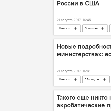
России в США
21 августа 2017, 16:45
Новости
Политика
Владимир Путин
Мария Зах
Новые подробност
министерствах: е
21 августа 2017, 16:18
Новости
В Молдове
Национальный антикоррупционный 
обыски
дипломы
Такого еще никто 
Министерство образования и исслед
акробатические п