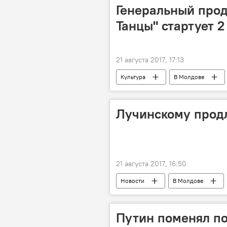
Генеральный прод
Танцы" стартует 2
21 августа 2017, 17:13
Культура
В Молдове
НТВ
Конкурс "Ты супер! Та
Лучинскому прод
21 августа 2017, 16:50
Новости
В Молдове
Кирилл Лучинский
Василис
продление
уголовное дело
Путин поменял п