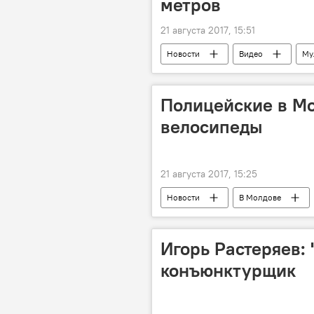
метров
21 августа 2017, 15:51
Новости
Видео
Му
Полицейские в Мо
велосипеды
21 августа 2017, 15:25
Новости
В Молдове
велосипед
Игорь Растеряев: 
конъюнктурщик