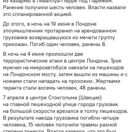
из казармы в Леваллуа-Перре под Парижем.
Ранения получили шесть человек. Власти назвали
это спланированной акцией.
До этого, в ночь на 19 июня в Лондоне
злоумышленник протаранил на арендованном
грузовике возвращавшуюся из мечети группу
прихожан. Погиб один человек, ранены 8.
В ночь на 4 июня произошли две
террористические атаки в центре Лондона. Трое
мужчин на микроавтобусе наехали на пешеходов
на Лондонском мосту, затем вышли из машины и с
ножами стали нападать на прохожих. Жертвами
теракта стали восемь человек, 48 ранены.
7 апреля в центре Стокгольма (Швеция)
на главной пешеходной улице города грузовик
на большой скорости врезался в толпу пешеходов.
В результате наезда грузовика погибли четыре
человека, 15 человек получили травмы разной
степени тяжести. Власти заявили, что это был