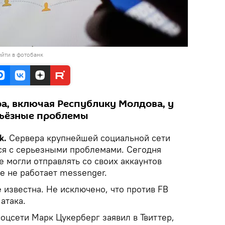
йти в фотобанк
ра, включая Республику Молдова, у
рьёзные проблемы
k.
Сервера крупнейшей социальной сети
ся с серьезными проблемами. Сегодня
е могли отправлять со своих аккаунтов
е не работает messenger.
 известна. Не исключено, что против FB
атака.
оцсети Марк Цукерберг заявил в Твиттер,