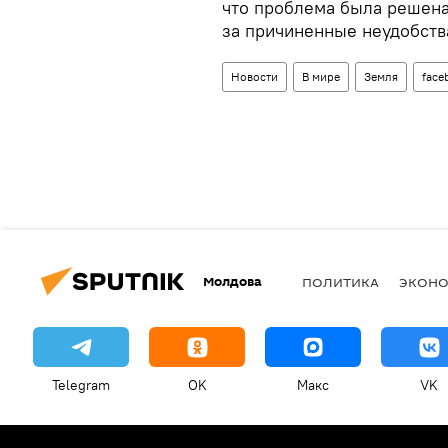
что проблема была решена
за причиненные неудобств
Новости
В мире
Земля
face
Молдова
ПОЛИТИКА
ЭКОН
Telegram
OK
Макс
VK