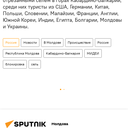
отрезанными селем в горах Кабардино-Балкарии,
среди них туристы из США, Германии, Китая,
Польши, Словении, Малайзии, Франции, Англии,
Южной Кореи, Индии, Египта, Болгарии, Молдовы
и Украины.
Россия
Новости
В Молдове
Происшествия
Россия
Республика Молдова
Кабардино-Балкария
МИДЕИ
блокировка
сель
Молдова