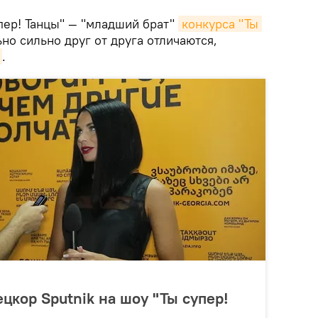
упер! Танцы" — "младший брат"
конкурса "Ты 
ьно сильно друг от друга отличаются,
.
цкор Sputnik на шоу "Ты супер!