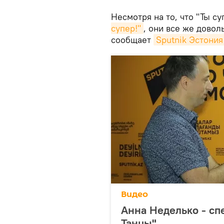
Несмотря на то, что "Ты с
супер!"
, они все же довол
сообщает
Sputnik Эстония
Видео
Анна Неделько - спе
Танцы"