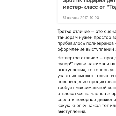
Sputnik подарил дет
мастер-класс от "То
31 августа 2017, 10:00
Третье отличие — это сцен
танцорам нужен простор во
прибавилось полиэкранов 
оформление выступлений 
Четвертое отличие — проце
супер!" судьи нажимали н
выступления, то теперь уз
участник сможет только в
нововведение продиктован
требует максимальной кон
отвлекаться на членов жюр
сделать неверное движение
какую кнопку нажал тот ил
выступления.