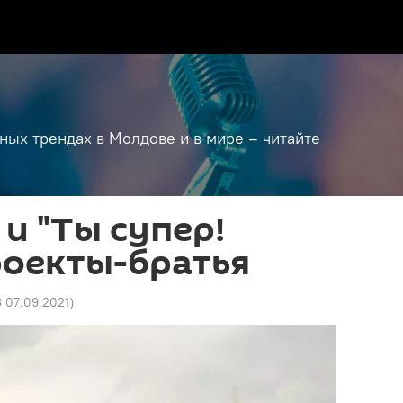
дных трендах в Молдове и в мире – читайте
 и "Ты супер!
роекты-братья
3 07.09.2021
)