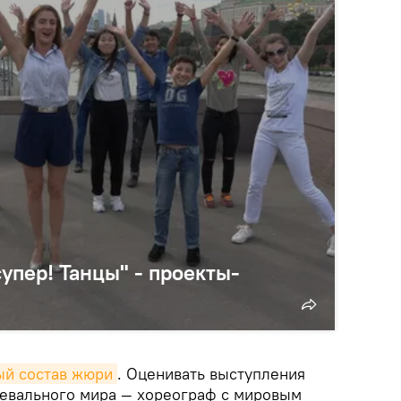
супер! Танцы" - проекты-
ый состав жюри
. Оценивать выступления
нцевального мира — хореограф с мировым