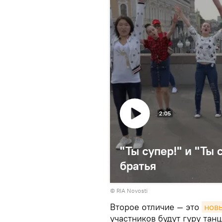
2:05
"Ты супер!" и "Ты 
братья
© RIA Novosti
Второе отличие — это
нов
участников будут гуру та