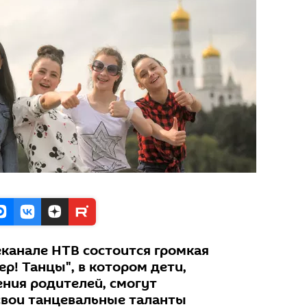
еканале НТВ состоится громкая
р! Танцы", в котором дети,
ения родителей, смогут
свои танцевальные таланты