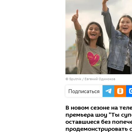
© Sputnik / Евгений Одиноков
Подписаться
В новом сезоне на тел
премьера шоу "Ты супе
оставшиеся без попеч
продемонстрировать 