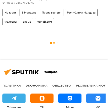
© Photo :
DESCHIDE.MD
Новости
В Молдове
Происшествия
Республика Молдова
Фалешты
взрыв
жилой дом
Молдова
ПОЛИТИКА
ЭКОНОМИКА
ОБЩЕСТВО
РЕСПУБЛИКА МОЛ
Telegram
OK
Макс
VK