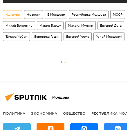
Культура
Новости
В Молдове
Республика Молдова
МССР
Михай Волонтир
Мария Биешу
Михаил Мунтян
Евгений Дога
Тамара Чебан
Вероника Гаштя
Евгений Уреке
Узнай Молдову!
Молдова
ПОЛИТИКА
ЭКОНОМИКА
ОБЩЕСТВО
РЕСПУБЛИКА МОЛ